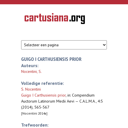
Overslaan en naar de inhoud gaan
CARTUSIANA
Geschiedenis
van de
kartuizerorde
in de
Nederlanden
GUIGO I CARTHUSIENSIS PRIOR
Auteurs:
Nocentini, S.
Volledige referentie:
S. Nocentini
Guigo I Carthusiensis prior
,
in: Compendium
Auctorum Latinorum Medii Aevi — C.A.L.M.A., 4:5
(2014), 565-567
[Nocentini 2014a]
Trefwoorden: