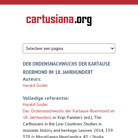
Overslaan en naar de inhoud gaan
CARTUSIANA
Geschiedenis
van de
kartuizerorde
in de
Nederlanden
DER ORDENSNACHWUCHS DER KARTAUSE
ROERMOND IM 18. JAHRHUNDERT
Auteurs:
Harald Goder
Volledige referentie:
Harald Goder
Der Ordensnachwuchs der Kartause Roermond im
18. Jahrhundert
,
in: Krijn Pansters (ed.), The
Carthusians in the Low Countries. Studies in
monastic history and heritage, Leuven, 2014, 339-
370 (= Miscellanea Neerlandica, 43 / Studia