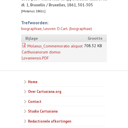
dl. 1, Bruxellis / Bruxelles, 1861, 301-305
[Molanus 1861c]
Trefwoorden:
biographiae
,
Leuven O.Cart. (biographiae)
Bijlage
Grootte
708.32 KB
Molanus_Commemoratio aliquot
Carthusianorum domus
Lovaniensis.PDF
Home
Over Cartusiana.org
Contact
Studia Cartusiana
Redactionele afkortingen