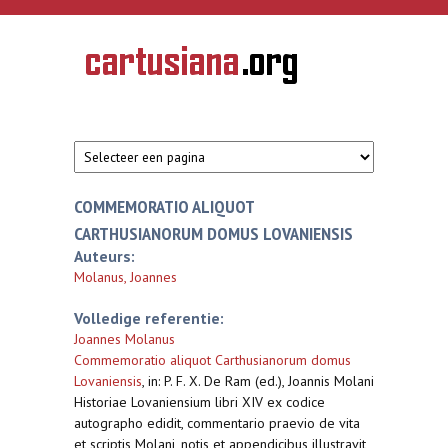
Overslaan en naar de inhoud gaan
CARTUSIANA
Geschiedenis
van de
kartuizerorde
in de
Nederlanden
COMMEMORATIO ALIQUOT
CARTHUSIANORUM DOMUS LOVANIENSIS
Auteurs:
Molanus, Joannes
Volledige referentie:
Joannes Molanus
Commemoratio aliquot Carthusianorum domus
Lovaniensis
,
in: P. F. X. De Ram (ed.), Joannis Molani
Historiae Lovaniensium libri XIV ex codice
autographo edidit, commentario praevio de vita
et scriptis Molani, notis et appendicibus illustravit ,