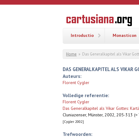
Overslaan en naar de inhoud gaan
CARTUSI
Geschiedenis
van de
kartuizerorde
in de
Nederlanden
Introductio
Monasticon
U bent hier
Home
»
Das Generalkapitel als Vikar Got
DAS GENERALKAPITEL ALS VIKAR 
Auteurs:
Florent Cygler
Volledige referentie:
Florent Cygler
Das Generalkapitel als Vikar Gottes: Kart
Cluniazenser, Münster, 2002, 205-313 (=
[Cygler 2002]
Trefwoorden: