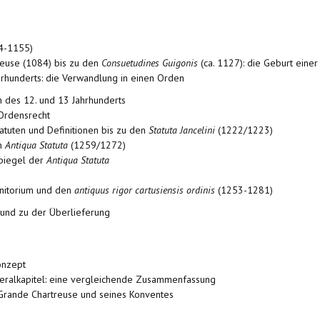
84-1155)
euse (1084) bis zu den
Consuetudines Guigonis
(ca. 1127): die Geburt ein
hrhunderts: die Verwandlung in einen Orden
n des 12. und 13 Jahrhunderts
Ordensrecht
atuten und Definitionen bis zu den
Statuta Jancelini
(1222/1223)
en
Antiqua Statuta
(1259/1272)
Spiegel der
Antiqua Statuta
initorium und den
antiquus rigor cartusiensis ordinis
(1253-1281)
s und zu der Überlieferung
onzept
neralkapitel: eine vergleichende Zusammenfassung
 Grande Chartreuse und seines Konventes