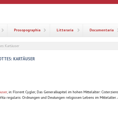
ANA
Prosopographia
Litteraria
Documentaria
tes: Kartäuser
GOTTES: KARTÄUSER
äuser
,
in: Florent Cygler, Das Generalkapitel im hohen Mittelalter: Cisterzie
 Vita regularis: Ordnungen und Deutungen religiosen Lebens im Mittelalte