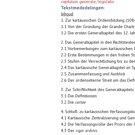
capitulum generale
,
legislatio
Tekstmededelingen:
Inhoud
1. Zur kartäusischen Ordensbildung (10
1.1 Von der Gründung der Grande Chartr
1.2 Die ersten Generalkapitel des 12. Ja
2. Das Generalkapitel in den Rechtstexte
2.1 Vorbemerkungen zum kartäusischen 
2.2 Erste Bestimmungen in den frühen St
2.3 Stufen der Verrechtlichung bis zu d
2.4 Das kartäusische Generalkapitel im 
2.5 Zusammenfassung und Ausblick
2.6 Der ordensinterne Streit um das Def
3. Zur Schriftlichkeit des Generalkapitel
3.1 Die Definitionen
3.2 Die
cartae
4. Schluß: zu kartäusischen Verfassungsk
4.1 Kartäusische Zentralisierung und Ge
4.2 Die Verfassungsrolle des Priors der
4.3 Der
rigor ordinis