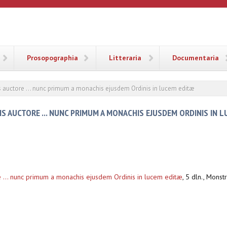
ANA
Prosopographia
Litteraria
Documentaria
s auctore ... nunc primum a monachis ejusdem Ordinis in lucem editæ
S AUCTORE ... NUNC PRIMUM A MONACHIS EJUSDEM ORDINIS IN 
e ... nunc primum a monachis ejusdem Ordinis in lucem editæ
,
5 dln., Monstr