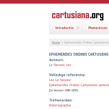
Overslaan en naar de inhoud gaan
CARTUSI
Geschiedenis
van de
kartuizerorde
in de
Nederlanden
Introductio
Monasticon
U bent hier
Home
»
Ephemerides Ordinis Cartusiensi
EPHEMERIDES ORDINIS CARTUSIENSI
Auteurs:
Le Vasseur, Leo
Volledige referentie:
Leo Le Vasseur
Ephemerides Ordinis Cartusiensis auctor
[Le Vasseur 1890-1893]
Trefwoorden:
historiographia