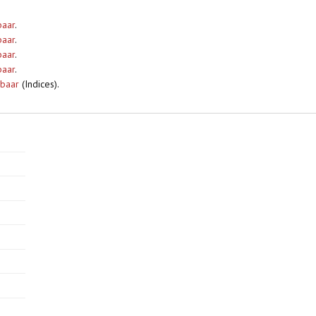
baar
.
baar
.
baar
.
baar
.
gbaar
(Indices).