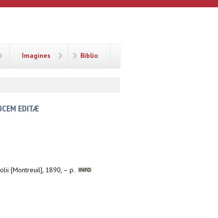
Imagines
Biblio
LUCEM EDITÆ
olii [Montreuil], 1890, – p.