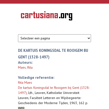
Overslaan en naar de inhoud gaan
CARTUSIANA
Geschiedenis
van de
kartuizerorde
in de
Nederlanden
DE KARTUIS KONINGSDAL TE ROOIGEM BIJ
GENT (1328-1497)
Auteurs:
Maes, Rita
Volledige referentie:
Rita Maes
De kartuis Koningsdal te Rooigem bij Gent (1328-
1497)
,
Lth., Leuven, Katholieke Universiteit
Leuven, Faculteit Letteren en Wijsbegeerte:
Geschiedenis der Moderne Tijden, 1963, 162 p.