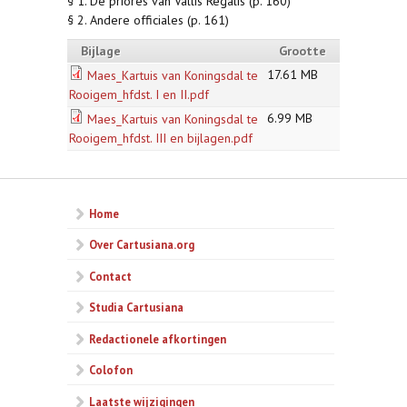
§ 1. De priores van Vallis Regalis (p. 160)
§ 2. Andere officiales (p. 161)
Bijlage
Grootte
17.61 MB
Maes_Kartuis van Koningsdal te
Rooigem_hfdst. I en II.pdf
6.99 MB
Maes_Kartuis van Koningsdal te
Rooigem_hfdst. III en bijlagen.pdf
Home
Over Cartusiana.org
Contact
Studia Cartusiana
Redactionele afkortingen
Colofon
Laatste wijzigingen