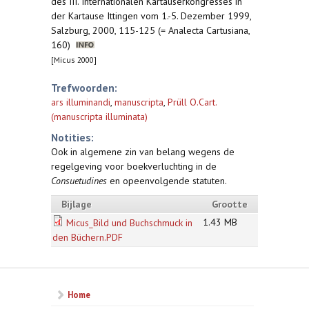
des III. Internationalen Kartäuserkongresses in
der Kartause Ittingen vom 1.-5. Dezember 1999,
Salzburg, 2000, 115-125 (= Analecta Cartusiana,
160)
[Micus 2000]
Trefwoorden:
ars illuminandi
,
manuscripta
,
Prüll O.Cart.
(manuscripta illuminata)
Notities:
Ook in algemene zin van belang wegens de
regelgeving voor boekverluchting in de
Consuetudines
en opeenvolgende statuten.
Bijlage
Grootte
1.43 MB
Micus_Bild und Buchschmuck in
den Büchern.PDF
Home