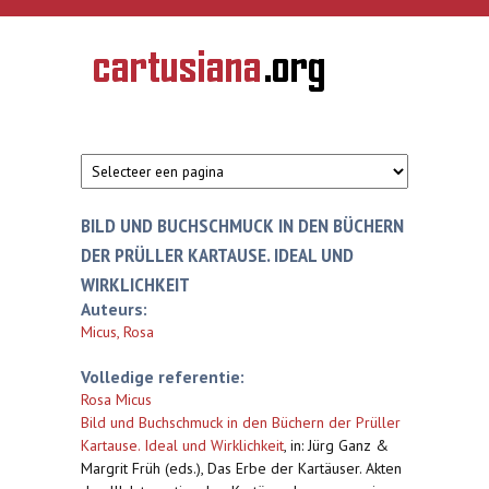
Overslaan en naar de inhoud gaan
CARTUSIANA
Geschiedenis
van de
kartuizerorde
in de
Nederlanden
BILD UND BUCHSCHMUCK IN DEN BÜCHERN
DER PRÜLLER KARTAUSE. IDEAL UND
WIRKLICHKEIT
Auteurs:
Micus, Rosa
Volledige referentie:
Rosa Micus
Bild und Buchschmuck in den Büchern der Prüller
Kartause. Ideal und Wirklichkeit
,
in: Jürg Ganz &
Margrit Früh (eds.), Das Erbe der Kartäuser. Akten