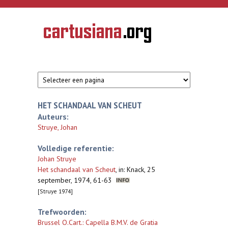
Overslaan en naar de inhoud gaan
CARTUSIANA
Geschiedenis
van de
kartuizerorde
in de
Nederlanden
HET SCHANDAAL VAN SCHEUT
Auteurs:
Struye, Johan
Volledige referentie:
Johan Struye
Het schandaal van Scheut
,
in: Knack, 25
september, 1974, 61-63
[Struye 1974]
Trefwoorden:
Brussel O.Cart.: Capella B.M.V. de Gratia