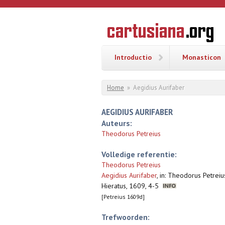
Overslaan en naar de inhoud gaan
CARTUSI
Geschiedenis
van de
kartuizerorde
in de
Nederlanden
Introductio
Monasticon
U bent hier
Home
»
Aegidius Aurifaber
AEGIDIUS AURIFABER
Auteurs:
Theodorus Petreius
Volledige referentie:
Theodorus Petreius
Aegidius Aurifaber
,
in: Theodorus Petreius
Hieratus, 1609, 4-5
[Petreius 1609d]
Trefwoorden: