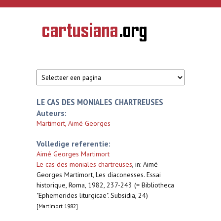
Overslaan en naar de inhoud gaan
CARTUSIANA
Geschiedenis
van de
kartuizerorde
in de
Nederlanden
LE CAS DES MONIALES CHARTREUSES
Auteurs:
Martimort, Aimé Georges
Volledige referentie:
Aimé Georges Martimort
Le cas des moniales chartreuses
,
in: Aimé
Georges Martimort, Les diaconesses. Essai
historique, Roma, 1982, 237-243 (= Bibliotheca
"Ephemerides liturgicae". Subsidia, 24)
[Martimort 1982]