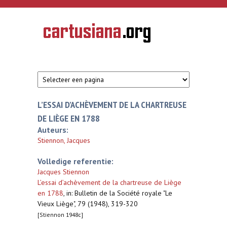
Overslaan en naar de inhoud gaan
CARTUSIANA
Geschiedenis
van de
kartuizerorde
in de
Nederlanden
L’ESSAI D’ACHÈVEMENT DE LA CHARTREUSE
DE LIÈGE EN 1788
Auteurs:
Stiennon, Jacques
Volledige referentie:
Jacques Stiennon
L’essai d’achèvement de la chartreuse de Liège
en 1788
,
in: Bulletin de la Société royale "Le
Vieux Liège", 79 (1948), 319-320
[Stiennon 1948c]