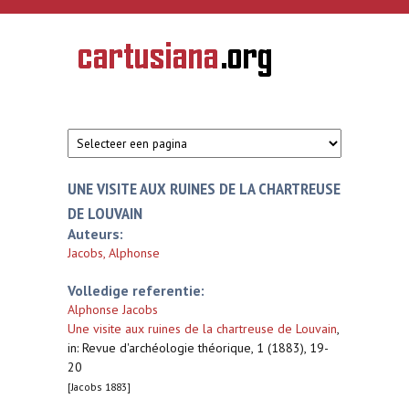
Overslaan en naar de inhoud gaan
CARTUSIANA
Geschiedenis
van de
kartuizerorde
in de
Nederlanden
UNE VISITE AUX RUINES DE LA CHARTREUSE
DE LOUVAIN
Auteurs:
Jacobs, Alphonse
Volledige referentie:
Alphonse Jacobs
Une visite aux ruines de la chartreuse de Louvain
,
in: Revue d'archéologie théorique, 1 (1883), 19-
20
[Jacobs 1883]