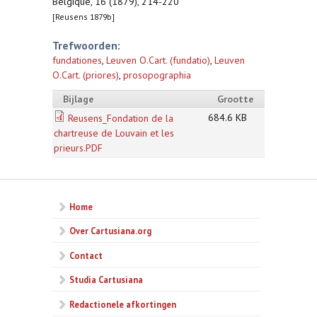
Belgique, 16 (1879), 214-220
[Reusens 1879b]
Trefwoorden:
fundationes
,
Leuven O.Cart. (fundatio)
,
Leuven
O.Cart. (priores)
,
prosopographia
Bijlage
Grootte
684.6 KB
Reusens_Fondation de la
chartreuse de Louvain et les
prieurs.PDF
Home
Over Cartusiana.org
Contact
Studia Cartusiana
Redactionele afkortingen