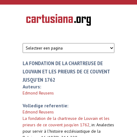
Overslaan en naar de inhoud gaan
CARTUSIANA
Geschiedenis
van de
kartuizerorde
in de
Nederlanden
LA FONDATION DE LA CHARTREUSE DE
LOUVAIN ET LES PRIEURS DE CE COUVENT
JUSQU'EN 1762
Auteurs:
Edmond Reusens
Volledige referentie:
Edmond Reusens
La fondation de la chartreuse de Louvain et les
prieurs de ce couvent jusqu'en 1762
,
in: Analectes
pour servir à l'histoire ecclésiastique de la