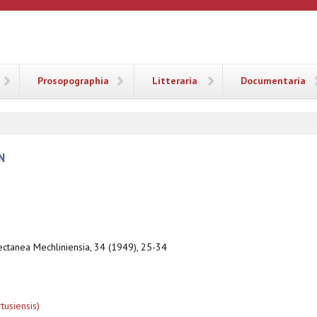
ANA
Prosopographia
Litteraria
Documentaria
N
lectanea Mechliniensia, 34 (1949), 25-34
tusiensis)