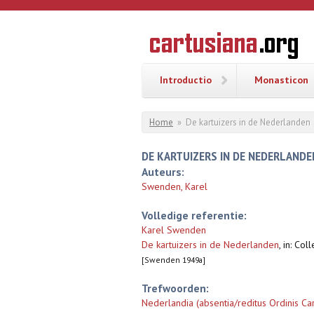
Overslaan en naar de inhoud gaan
CARTUSI
Geschiedenis
van de
kartuizerorde
in de
Nederlanden
Introductio
Monasticon
U bent hier
Home
»
De kartuizers in de Nederlanden
DE KARTUIZERS IN DE NEDERLANDE
Auteurs:
Swenden, Karel
Volledige referentie:
Karel Swenden
De kartuizers in de Nederlanden
,
in: Col
[Swenden 1949a]
Trefwoorden:
Nederlandia (absentia/reditus Ordinis Car