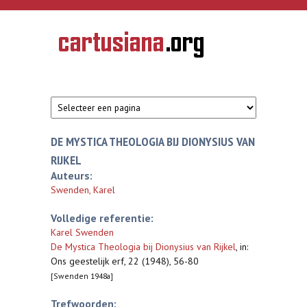
Overslaan en naar de inhoud gaan
CARTUSIANA
Geschiedenis
van de
kartuizerorde
in de
Nederlanden
DE MYSTICA THEOLOGIA BIJ DIONYSIUS VAN
RIJKEL
Auteurs:
Swenden, Karel
Volledige referentie:
Karel Swenden
De Mystica Theologia bij Dionysius van Rijkel
,
in:
Ons geestelijk erf, 22 (1948), 56-80
[Swenden 1948a]
Trefwoorden: