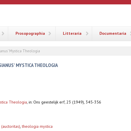
ANA
Prosopographia
Litteraria
Documentaria
ianus' Mystica Theologia
SIANUS' MYSTICA THEOLOGIA
stica Theologia
,
in: Ons geestelijk erf, 23 (1949), 345-356
(auctoritas)
,
theologia mystica