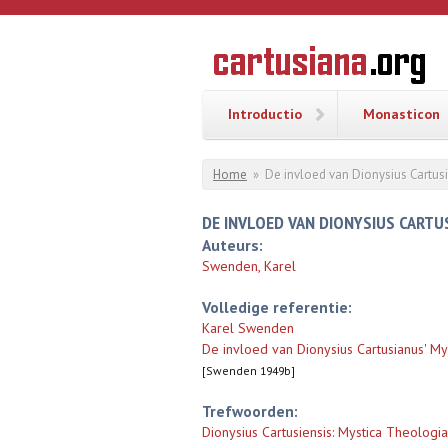
Overslaan en naar de inhoud gaan
CARTUSI
Geschiedenis
van de
kartuizerorde
in de
Nederlanden
Introductio
Monasticon
U bent hier
Home
»
De invloed van Dionysius Cartus
DE INVLOED VAN DIONYSIUS CARTU
Auteurs:
Swenden, Karel
Volledige referentie:
Karel Swenden
De invloed van Dionysius Cartusianus' My
[Swenden 1949b]
Trefwoorden:
Dionysius Cartusiensis: Mystica Theologia 