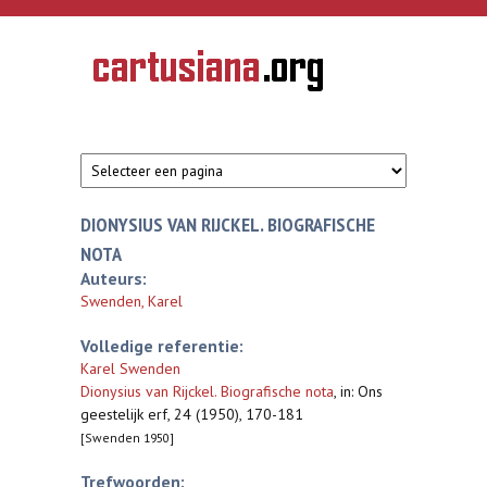
Overslaan en naar de inhoud gaan
CARTUSIANA
Geschiedenis
van de
kartuizerorde
in de
Nederlanden
DIONYSIUS VAN RIJCKEL. BIOGRAFISCHE
NOTA
Auteurs:
Swenden, Karel
Volledige referentie:
Karel Swenden
Dionysius van Rijckel. Biografische nota
,
in: Ons
geestelijk erf, 24 (1950), 170-181
[Swenden 1950]
Trefwoorden: