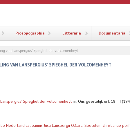
ANA
Prosopographia
Litteraria
Documentaria
ing van Lanspergius’ Spieghel der volcomenheyt
LING VAN LANSPERGIUS’ SPIEGHEL DER VOLCOMENHEYT
 Lanspergius’ Spieghel der volcomenheyt
,
in: Ons geestelijk erf, 18 : II (1
io Nederlandica Joannis Justi Lanspergii O.Cart.: Speculum christianae perf