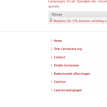
Lanspergius O.Cart. (Spieghel der volco
specula
Bijlage
Reypens_De 17e-eeuwse vertaling va
Home
Over Cartusiana.org
Contact
Studia Cartusiana
Redactionele afkortingen
Colofon
Laatste wijzigingen