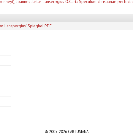
menheyt)
,
Joannes Justus Lanserpgius O.Cart.: Speculum christianae perfectio
n Lanspergius' Spieghel.PDF
© 2005-2026 CARTUSIANA