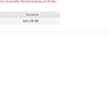
nis (translatio Nederlandica)
,
perfectio
,
Grootte
661.58 KB