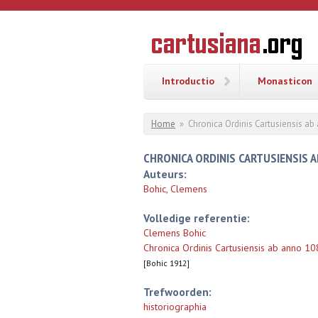
Overslaan en naar de inhoud gaan
CARTUSI
Geschiedenis
van de
kartuizerorde
in de
Nederlanden
Introductio
Monasticon
U bent hier
Home
»
Chronica Ordinis Cartusiensis a
CHRONICA ORDINIS CARTUSIENSIS A
Auteurs:
Bohic, Clemens
Volledige referentie:
Clemens Bohic
Chronica Ordinis Cartusiensis ab anno 
[Bohic 1912]
Trefwoorden:
historiographia