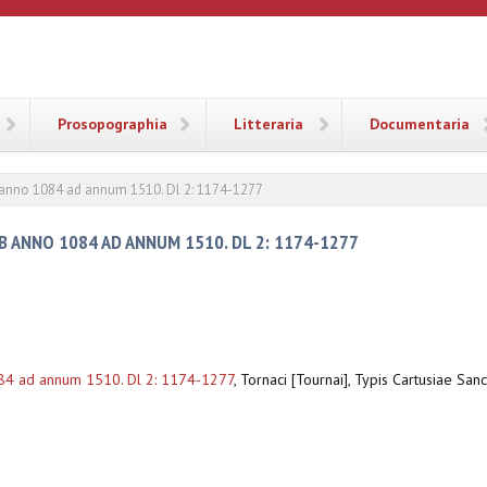
ANA
Prosopographia
Litteraria
Documentaria
b anno 1084 ad annum 1510. Dl 2: 1174-1277
B ANNO 1084 AD ANNUM 1510. DL 2: 1174-1277
1084 ad annum 1510. Dl 2: 1174-1277
,
Tornaci [Tournai], Typis Cartusiae San