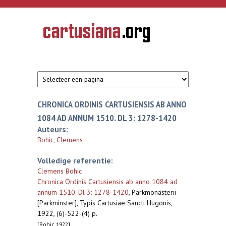
Overslaan en naar de inhoud gaan
CARTUSIANA
Geschiedenis
van de
kartuizerorde
in de
Nederlanden
CHRONICA ORDINIS CARTUSIENSIS AB ANNO
1084 AD ANNUM 1510. DL 3: 1278-1420
Auteurs:
Bohic, Clemens
Volledige referentie:
Clemens Bohic
Chronica Ordinis Cartusiensis ab anno 1084 ad
annum 1510. Dl 3: 1278-1420
,
Parkmonasterii
[Parkminster], Typis Cartusiae Sancti Hugonis,
1922, (6)-522-(4) p.
[Bohic 1922]