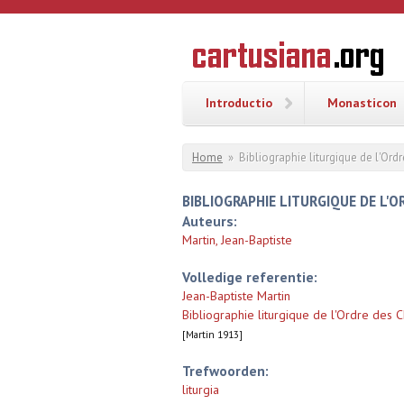
Overslaan en naar de inhoud gaan
CARTUSI
Geschiedenis
van de
kartuizerorde
in de
Nederlanden
Introductio
Monasticon
U bent hier
Home
»
Bibliographie liturgique de l'Ord
BIBLIOGRAPHIE LITURGIQUE DE L'
Auteurs:
Martin, Jean-Baptiste
Volledige referentie:
Jean-Baptiste Martin
Bibliographie liturgique de l'Ordre des 
[Martin 1913]
Trefwoorden:
liturgia