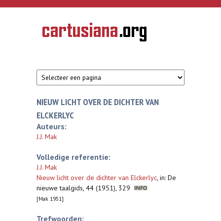
Overslaan en naar de inhoud gaan
CARTUSIANA
Geschiedenis
van de
kartuizerorde
in de
Nederlanden
NIEUW LICHT OVER DE DICHTER VAN
ELCKERLYC
Auteurs:
J.J. Mak
Volledige referentie:
J.J. Mak
Nieuw licht over de dichter van Elckerlyc
,
in: De
nieuwe taalgids, 44 (1951), 329
[Mak 1951]
Trefwoorden: