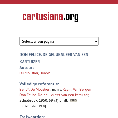
Overslaan en naar de inhoud gaan
CARTUSIANA
Geschiedenis
van de
kartuizerorde
in de
Nederlanden
DON FELICE. DE GELUKSLEER VAN EEN
KARTUIZER
Auteurs:
Du Moustier, Benoît
Volledige referentie:
Benoît Du Moustier
, m.m.v.
Raym. Van Bergen
Don Felice. De geluksleer van een kartuizer
,
Schiebroek, 1950, 69-(3) p., ill.
[Du Moustier 1950]
Trefwoorden: