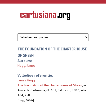
Overslaan en naar de inhoud gaan
CARTUSIANA
Geschiedenis
van de
kartuizerorde
in de
Nederlanden
THE FOUNDATION OF THE CHARTERHOUSE
OF SHEEN
Auteurs:
Hogg, James
Volledige referentie:
James Hogg
The foundation of the charterhouse of Sheen
,
in:
Analecta Cartusiana, dl. 302, Salzburg, 2016, 48-
104, 2 ill.
[Hogg 2016a]