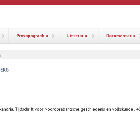
ANA
Prosopographia
Litteraria
Documentaria
g
BERG
axandria. Tijdschrift voor Noordbrabantsche geschiedenis en volkskunde , 