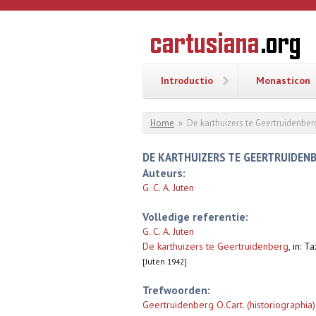
Overslaan en naar de inhoud gaan
CARTUSI
Geschiedenis
van de
kartuizerorde
in de
Nederlanden
Introductio
Monasticon
U bent hier
Home
»
De karthuizers te Geertruidenber
DE KARTHUIZERS TE GEERTRUIDEN
Auteurs:
G. C. A. Juten
Volledige referentie:
G. C. A. Juten
De karthuizers te Geertruidenberg
,
in: T
[Juten 1942]
Trefwoorden:
Geertruidenberg O.Cart. (historiographia)