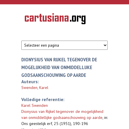
Overslaan en naar de inhoud gaan
CARTUSIANA
Geschiedenis
van de
kartuizerorde
in de
Nederlanden
DIONYSIUS VAN RIJKEL TEGENOVER DE
MOGELIJKHEID VAN ONMIDDELLIJKE
GODSAANSCHOUWING OP AARDE
Auteurs:
Swenden, Karel
Volledige referentie:
Karel Swenden
Dionysius van Rijkel tegenover de mogelijkheid
van onmiddellijke godsaanschouwing op aarde
,
in:
Ons geestelijk erf, 25 (1951), 190-196