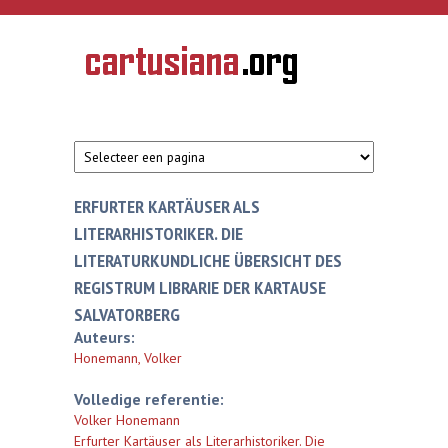
Overslaan en naar de inhoud gaan
CARTUSIANA
Geschiedenis
van de
kartuizerorde
in de
Nederlanden
ERFURTER KARTÄUSER ALS
LITERARHISTORIKER. DIE
LITERATURKUNDLICHE ÜBERSICHT DES
REGISTRUM LIBRARIE DER KARTAUSE
SALVATORBERG
Auteurs:
Honemann, Volker
Volledige referentie:
Volker Honemann
Erfurter Kartäuser als Literarhistoriker. Die