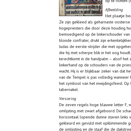
op te richten (
Afbeelding
Het plaatje be
Ze zijn gekleed als geharnaste oosterse k
hogepriesters die door deze houding hun
bemoedigend op de linkerschouder van de 
blonde confrater, drukt zijn erkentelijk
Judas de eerste strijder die met opgehev
die hij met scherpe blik in het oog houd
terechtkomt in de handpalm – alsof het zo
linkerhand op de schouders van de pries
wacht. Hij is er blijkbaar zeker van dat 
van de Tempel is pas volledig wanneer h
het symbool van het inwijdingsfeest. Op h
tabernakel.
Versiering
De zeven regels hoge blauwe letter F, w
omlijsting met zwart afgeboord. De schac
horizontaal lopende dunne staven links v
gekleurd en gevuld met opklimmende gou
de omlijsting en de staaf die de dakstre