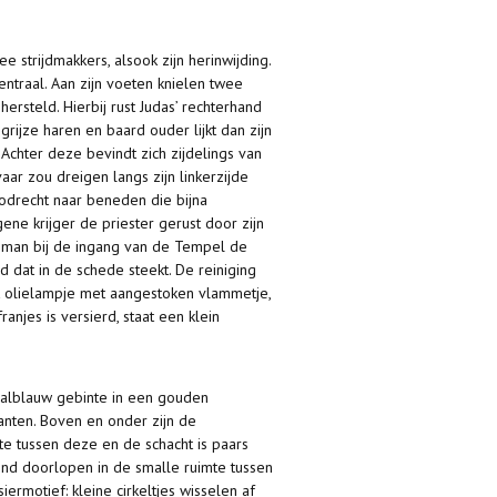
strijdmakkers, alsook zijn herinwijding.
entraal. Aan zijn voeten knielen twee
rsteld. Hierbij rust Judas’ rechterhand
rijze haren en baard ouder lijkt dan zijn
 Achter deze bevindt zich zijdelings van
ar zou dreigen langs zijn linkerzijde
oodrecht naar beneden die bijna
gene krijger de priester gerust door zijn
gsman bij de ingang van de Tempel de
rd dat in de schede steekt. De reiniging
et olielampje met aangestoken vlammetje,
anjes is versierd, staat een klein
aalblauw gebinte in een gouden
kanten. Boven en onder zijn de
te tussen deze en de schacht is paars
nd doorlopen in de smalle ruimte tussen
ermotief: kleine cirkeltjes wisselen af