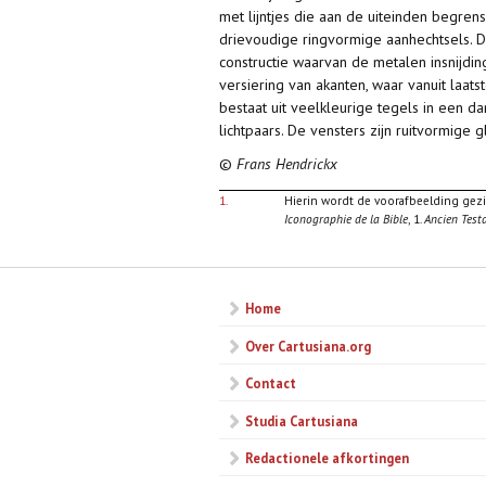
met lijntjes die aan de uiteinden begre
drievoudige ringvormige aanhechtsels. D
constructie waarvan de metalen insnijdi
versiering van akanten, waar vanuit laa
bestaat uit veelkleurige tegels in een 
lichtpaars. De vensters zijn ruitvormige 
©
Frans Hendrickx
1.
Hierin wordt de voorafbeelding gezie
Iconographie de la Bible
, 1.
Ancien Test
Home
Over Cartusiana.org
Contact
Studia Cartusiana
Redactionele afkortingen