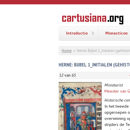
Overslaan en naar de inhoud gaan
CARTUSI
Geschiedenis
van de
kartuizerorde
in de
Nederlanden
Introductio
Monasticon
U bent hier
Home
»
Herne: Bijbel 1_Initialen (gehist
HERNE: BIJBEL 1_INITIALEN (GEHIS
12
van
65
Miniaturist
Meester van Ge
Historische con
In het tweede
opgeroepen o
overwinning o
strijders de T