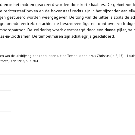
nsd en in het midden gearceerd worden door korte haaltjes. De gebinteond
e rechterstaaf boven en de bovenstaaf rechts zijn in het bijzonder aan el
ngen gestileerd worden weergegeven. De tong van de letter is zoals de s
tstgenoemde vertrekt en achter de beschreven figuren loopt over volledige
dambordpatroon. De zoldering wordt geschraagd door een dunne pijler, be
glas-in-loodramen. De tempelmuren zijn schaliegrijs geschilderd.
n van de uitdrijving der kooplieden uit de Tempel door Jezus Christus (Jo 2, 15). – Loui
ament
, Paris 1956, 303-304.