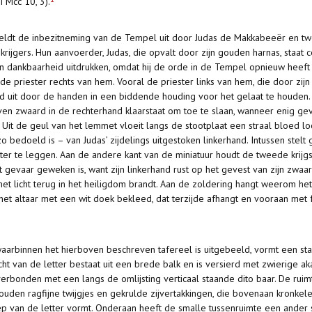
II Mcc 10, 3).
eldt de inbezitneming van de Tempel uit door Judas de Makkabeeër en twee 
rijgers. Hun aanvoerder, Judas, die opvalt door zijn gouden harnas, staat c
 dankbaarheid uitdrukken, omdat hij de orde in de Tempel opnieuw heeft he
priester rechts van hem. Vooral de priester links van hem, die door zijn g
heid uit door de handen in een biddende houding voor het gelaat te houden.
en zwaard in de rechterhand klaarstaat om toe te slaan, wanneer enig geva
t. Uit de geul van het lemmet vloeit langs de stootplaat een straal bloed l
 bedoeld is – van Judas’ zijdelings uitgestoken linkerhand. Intussen stelt 
ter te leggen. Aan de andere kant van de miniatuur houdt de tweede krij
het gevaar geweken is, want zijn linkerhand rust op het gevest van zijn zwaa
et licht terug in het heiligdom brandt. Aan de zoldering hangt weerom h
et altaar met een wit doek bekleed, dat terzijde afhangt en vooraan met fr
aarbinnen het hierboven beschreven tafereel is uitgebeeld, vormt een st
ht van de letter bestaat uit een brede balk en is versierd met zwierige a
erbonden met een langs de omlijsting verticaal staande dito baar. De ruim
den ragfijne twijgjes en gekrulde zijvertakkingen, die bovenaan kronkele
ep van de letter vormt. Onderaan heeft de smalle tussenruimte een ander si