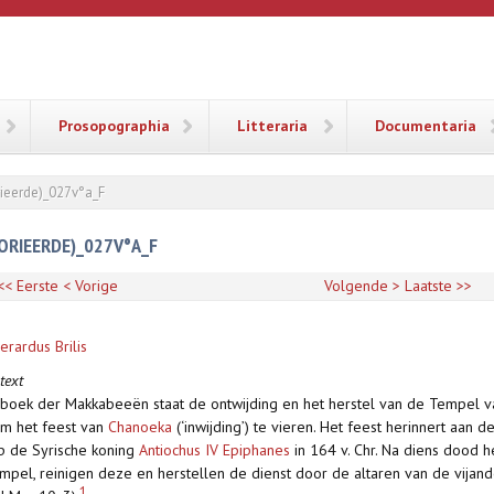
ANA
Prosopographia
Litteraria
Documentaria
orieerde)_027v°a_F
TORIEERDE)_027V°A_F
<< Eerste
< Vorige
Volgende >
Laatste >>
rardus Brilis
text
 boek der Makkabeeën staat de ontwijding en het herstel van de Tempel v
m het feest van
Chanoeka
(‘inwijding’) te vieren. Het feest herinnert aan 
p de Syrische koning
Antiochus IV Epiphanes
in 164 v. Chr. Na diens dood 
empel, reinigen deze en herstellen de dienst door de altaren van de vijand
1