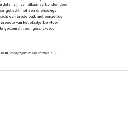
erdelen zijn aan elkaar verbonden door
kaar gehecht met een driehoekige
chacht een brede balk met eenzelfde
 breedte van het plaatje. De vloer
ide gekleurd in een geschakeerd
s Réau,
Iconographie de l'art chrétien
, dl. 2: