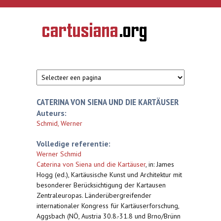
Overslaan en naar de inhoud gaan
CARTUSIANA
Geschiedenis
van de
kartuizerorde
in de
Nederlanden
CATERINA VON SIENA UND DIE KARTÄUSER
Auteurs:
Schmid, Werner
Volledige referentie:
Werner Schmid
Caterina von Siena und die Kartäuser
,
in: James
Hogg (ed.), Kartäusische Kunst und Architektur mit
besonderer Berücksichtigung der Kartausen
Zentraleuropas. Länderübergreifender
internationaler Kongress für Kartäuserforschung,
Aggsbach (NÖ, Austria 30.8.-31.8 und Brno/Brünn