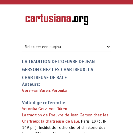
Overslaan en naar de inhoud gaan
CARTUSIANA
Geschiedenis
van de
kartuizerorde
in de
Nederlanden
LA TRADITION DE L'OEUVRE DE JEAN
GERSON CHEZ LES CHARTREUX: LA
CHARTREUSE DE BÂLE
Auteurs:
Gerz-von Büren, Veronika
Volledige referentie:
Veronika Gerz- von Büren
La tradition de l'oeuvre de Jean Gerson chez les
Chartreux: la chartreuse de Bâle
,
Paris, 1973, II-
149 p. (= Institut de recherche et d'histoire des