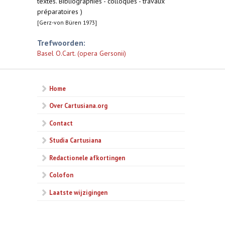
textes. Bibliographies - colloques - travaux
préparatoires )
[Gerz-von Büren 1973]
Trefwoorden:
Basel O.Cart. (opera Gersonii)
Home
Over Cartusiana.org
Contact
Studia Cartusiana
Redactionele afkortingen
Colofon
Laatste wijzigingen