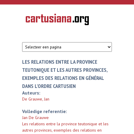
Overslaan en naar de inhoud gaan
CARTUSIANA
Geschiedenis
van de
kartuizerorde
in de
Nederlanden
LES RELATIONS ENTRE LA PROVINCE
TEUTONIQUE ET LES AUTRES PROVINCES,
EXEMPLES DES RELATIONS EN GÉNÉRAL
DANS L’ORDRE CARTUSIEN
Auteurs:
De Grauwe, Jan
Volledige referentie:
Jan De Grauwe
Les relations entre la province teutonique et les
autres provinces, exemples des relations en