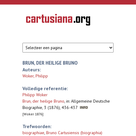
Overslaan en naar de inhoud gaan
CARTUSIANA
Geschiedenis
van de
kartuizerorde
in de
Nederlanden
BRUN, DER HEILIGE BRUNO
Auteurs:
Woker, Philipp
Volledige referentie:
Philipp Woker
Brun, der heilige Bruno
,
in: Allgemeine Deutsche
Biographie, 3 (1876), 436-437
[Woker 1876]
Trefwoorden:
biographiae
,
Bruno Cartusiensis (biographia)