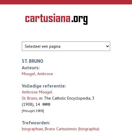
Overslaan en naar de inhoud gaan
CARTUSIANA
Geschiedenis
van de
kartuizerorde
in de
Nederlanden
ST. BRUNO
Auteurs:
Mougel, Ambrose
Volledige referentie:
Ambrose Mougel
St. Bruno
,
in: The Catholic Encyclopedia, 3
(1908), 14
[Mougel 1908]
Trefwoorden:
biographiae
,
Bruno Cartusiensis (biographia)