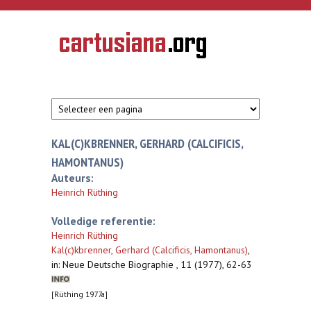
Overslaan en naar de inhoud gaan
CARTUSIANA
Geschiedenis
van de
kartuizerorde
in de
Nederlanden
KAL(C)KBRENNER, GERHARD (CALCIFICIS,
HAMONTANUS)
Auteurs:
Heinrich Rüthing
Volledige referentie:
Heinrich Rüthing
Kal(c)kbrenner, Gerhard (Calcificis, Hamontanus)
,
in: Neue Deutsche Biographie , 11 (1977), 62-63
[Rüthing 1977a]