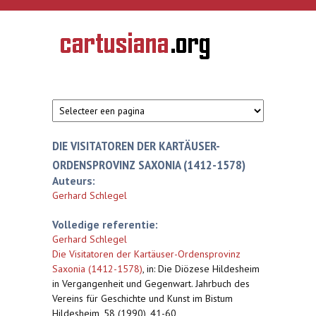
Overslaan en naar de inhoud gaan
CARTUSIANA
Geschiedenis
van de
kartuizerorde
in de
Nederlanden
DIE VISITATOREN DER KARTÄUSER-
ORDENSPROVINZ SAXONIA (1412-1578)
Auteurs:
Gerhard Schlegel
Volledige referentie:
Gerhard Schlegel
Die Visitatoren der Kartäuser-Ordensprovinz
Saxonia (1412-1578)
,
in: Die Diözese Hildesheim
in Vergangenheit und Gegenwart. Jahrbuch des
Vereins für Geschichte und Kunst im Bistum
Hildesheim, 58 (1990), 41-60