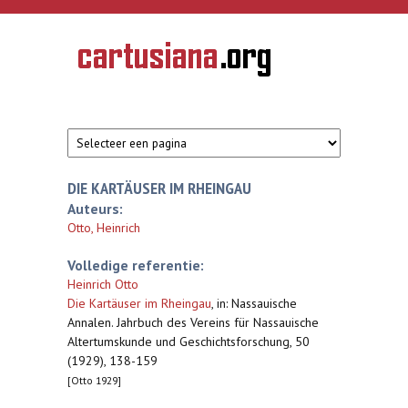
Overslaan en naar de inhoud gaan
CARTUSIANA
Geschiedenis
van de
kartuizerorde
in de
Nederlanden
DIE KARTÄUSER IM RHEINGAU
Auteurs:
Otto, Heinrich
Volledige referentie:
Heinrich Otto
Die Kartäuser im Rheingau
,
in: Nassauische
Annalen. Jahrbuch des Vereins für Nassauische
Altertumskunde und Geschichtsforschung, 50
(1929), 138-159
[Otto 1929]