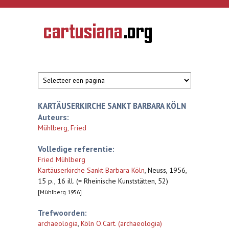
Overslaan en naar de inhoud gaan
CARTUSIANA
Geschiedenis
van de
kartuizerorde
in de
Nederlanden
KARTÄUSERKIRCHE SANKT BARBARA KÖLN
Auteurs:
Mühlberg, Fried
Volledige referentie:
Fried Mühlberg
Kartäuserkirche Sankt Barbara Köln
,
Neuss, 1956,
15 p., 16 ill. (= Rheinische Kunststätten, 52)
[Mühlberg 1956]
Trefwoorden:
archaeologia
,
Köln O.Cart. (archaeologia)