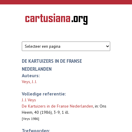
Overslaan en naar de inhoud gaan
CARTUSIANA
Geschiedenis
van de
kartuizerorde
in de
Nederlanden
DE KARTUIZERS IN DE FRANSE
NEDERLANDEN
Auteurs:
Veys, J. J.
Volledige referentie:
J. J. Veys
De Kartuizers in de Franse Nederlanden
,
in: Ons
Heem, 40 (1986), 3-9, 1 ill.
[Veys 1986]
Trefwoorden: