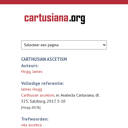
Overslaan en naar de inhoud gaan
CARTUSIANA
Geschiedenis
van de
kartuizerorde
in de
Nederlanden
CARTHUSIAN ASCETISM
Auteurs:
Hogg, James
Volledige referentie:
James Hogg
Carthusian ascetism
,
in: Analecta Cartusiana, dl.
325, Salzburg, 2017, 5-10
[Hogg 2017a]
Trefwoorden:
vita ascetica