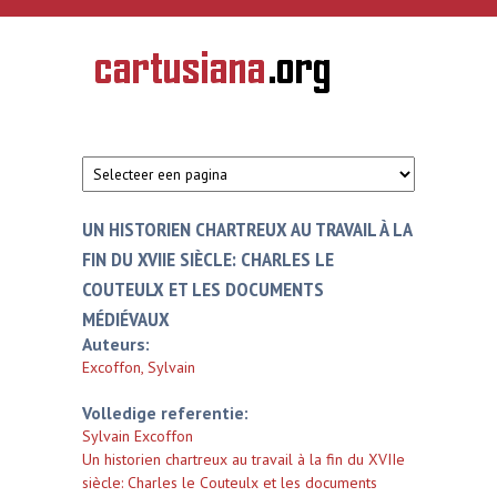
Overslaan en naar de inhoud gaan
CARTUSIANA
Geschiedenis
van de
kartuizerorde
in de
Nederlanden
UN HISTORIEN CHARTREUX AU TRAVAIL À LA
FIN DU XVIIE SIÈCLE: CHARLES LE
COUTEULX ET LES DOCUMENTS
MÉDIÉVAUX
Auteurs:
Excoffon, Sylvain
Volledige referentie:
Sylvain Excoffon
Un historien chartreux au travail à la fin du XVIIe
siècle: Charles le Couteulx et les documents