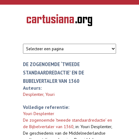
Overslaan en naar de inhoud gaan
CARTUSIANA
Geschiedenis
van de
kartuizerorde
in de
Nederlanden
DE ZOGENOEMDE ‘TWEEDE
STANDAARDREDACTIE’ EN DE
BIJBELVERTALER VAN 1360
Auteurs:
Desplenter, Youri
Volledige referentie:
Youri Desplenter
De zogenoemde ‘tweede standaardredactie’ en
de Bijbelvertaler van 1360
,
in: Youri Desplenter,
De geschiedenis van de Middelnederlandse