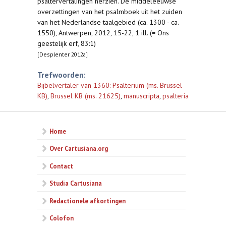
psaltervertalingen herzien. De middeleeuwse
overzettingen van het psalmboek uit het zuiden
van het Nederlandse taalgebied (ca. 1300 - ca.
1550), Antwerpen, 2012, 15-22, 1 ill. (= Ons
geestelijk erf, 83:1)
[Desplenter 2012a]
Trefwoorden:
Bijbelvertaler van 1360: Psalterium (ms. Brussel
KB)
,
Brussel KB (ms. 21625)
,
manuscripta
,
psalteria
Home
Over Cartusiana.org
Contact
Studia Cartusiana
Redactionele afkortingen
Colofon