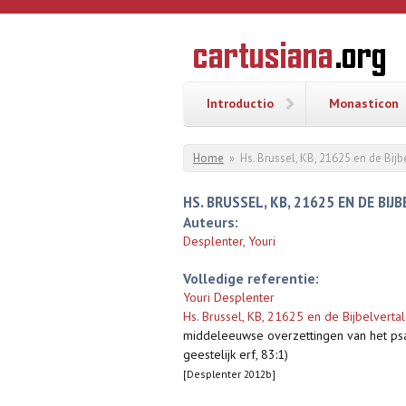
Overslaan en naar de inhoud gaan
CARTUSI
Geschiedenis
van de
kartuizerorde
in de
Nederlanden
Introductio
Monasticon
U bent hier
Home
»
Hs. Brussel, KB, 21625 en de Bijb
HS. BRUSSEL, KB, 21625 EN DE BIJ
Auteurs:
Desplenter, Youri
Volledige referentie:
Youri Desplenter
Hs. Brussel, KB, 21625 en de Bijbelverta
middeleeuwse overzettingen van het psal
geestelijk erf, 83:1)
[Desplenter 2012b]