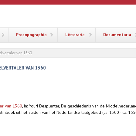
ANA
Prosopographia
Litteraria
Documentaria
elvertaler van 1360
BELVERTALER VAN 1360
ler van 1360
,
in: Youri Desplenter, De geschiedenis van de Middelnederlan
mboek uit het zuiden van het Nederlandse taalgebied (ca. 1300 - ca. 1550)