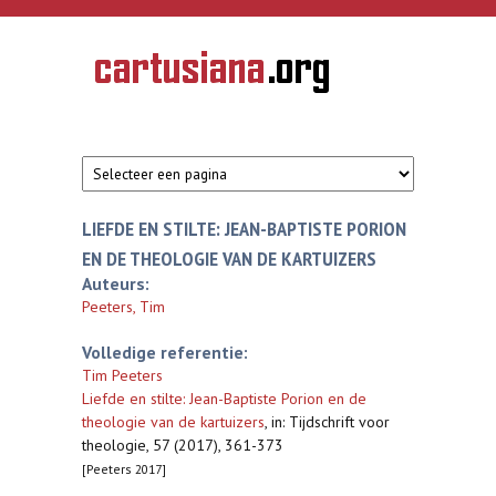
Overslaan en naar de inhoud gaan
CARTUSIANA
Geschiedenis
van de
kartuizerorde
in de
Nederlanden
LIEFDE EN STILTE: JEAN-BAPTISTE PORION
EN DE THEOLOGIE VAN DE KARTUIZERS
Auteurs:
Peeters, Tim
Volledige referentie:
Tim Peeters
Liefde en stilte: Jean-Baptiste Porion en de
theologie van de kartuizers
,
in: Tijdschrift voor
theologie, 57 (2017), 361-373
[Peeters 2017]