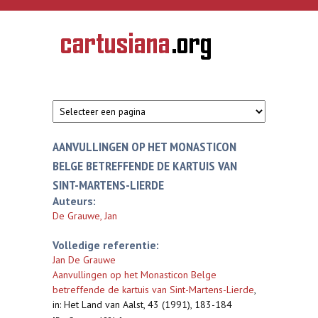
Overslaan en naar de inhoud gaan
CARTUSIANA
Geschiedenis
van de
kartuizerorde
in de
Nederlanden
AANVULLINGEN OP HET MONASTICON
BELGE BETREFFENDE DE KARTUIS VAN
SINT-MARTENS-LIERDE
Auteurs:
De Grauwe, Jan
Volledige referentie:
Jan De Grauwe
Aanvullingen op het Monasticon Belge
betreffende de kartuis van Sint-Martens-Lierde
,
in: Het Land van Aalst, 43 (1991), 183-184