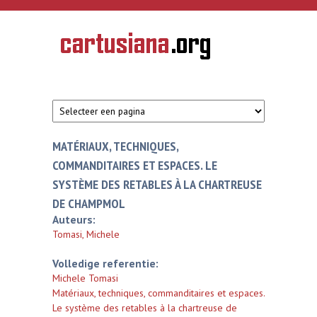
Overslaan en naar de inhoud gaan
CARTUSIANA
Geschiedenis
van de
kartuizerorde
in de
Nederlanden
MATÉRIAUX, TECHNIQUES,
COMMANDITAIRES ET ESPACES. LE
SYSTÈME DES RETABLES À LA CHARTREUSE
DE CHAMPMOL
Auteurs:
Tomasi, Michele
Volledige referentie:
Michele Tomasi
Matériaux, techniques, commanditaires et espaces.
Le système des retables à la chartreuse de