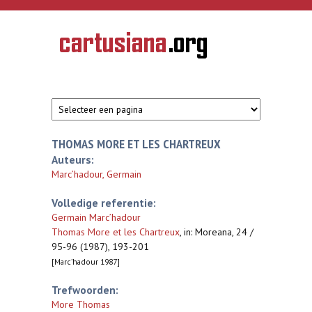
Overslaan en naar de inhoud gaan
CARTUSIANA
Geschiedenis
van de
kartuizerorde
in de
Nederlanden
THOMAS MORE ET LES CHARTREUX
Auteurs:
Marc’hadour, Germain
Volledige referentie:
Germain Marc’hadour
Thomas More et les Chartreux
,
in: Moreana, 24 /
95-96 (1987), 193-201
[Marc’hadour 1987]
Trefwoorden:
More Thomas