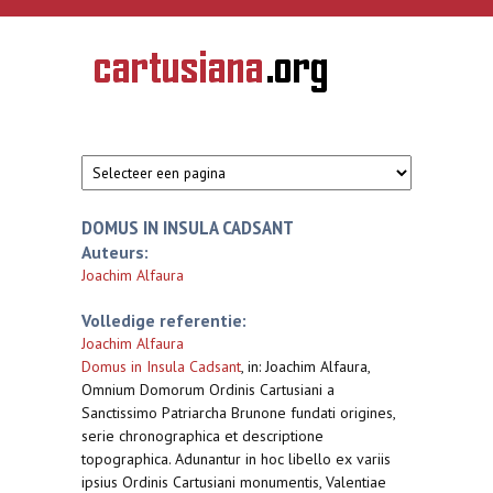
Overslaan en naar de inhoud gaan
CARTUSIANA
Geschiedenis
van de
kartuizerorde
in de
Nederlanden
DOMUS IN INSULA CADSANT
Auteurs:
Joachim Alfaura
Volledige referentie:
Joachim Alfaura
Domus in Insula Cadsant
,
in: Joachim Alfaura,
Omnium Domorum Ordinis Cartusiani a
Sanctissimo Patriarcha Brunone fundati origines,
serie chronographica et descriptione
topographica. Adunantur in hoc libello ex variis
ipsius Ordinis Cartusiani monumentis, Valentiae