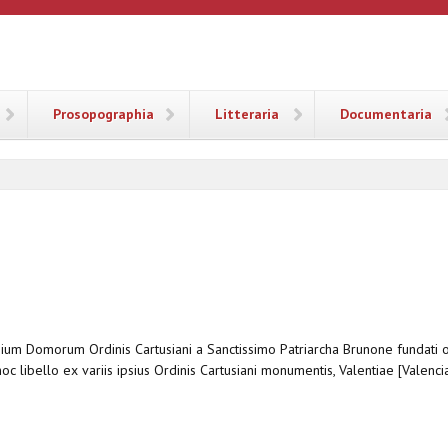
ANA
Prosopographia
Litteraria
Documentaria
nium Domorum Ordinis Cartusiani a Sanctissimo Patriarcha Brunone fundati o
oc libello ex variis ipsius Ordinis Cartusiani monumentis, Valentiae [Valenc