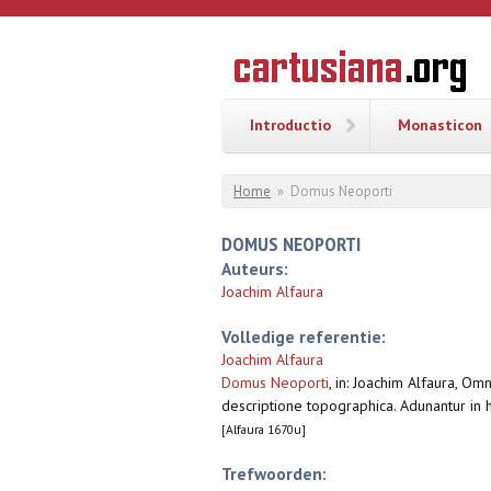
Overslaan en naar de inhoud gaan
CARTUSI
Geschiedenis
van de
kartuizerorde
in de
Nederlanden
Introductio
Monasticon
U bent hier
Home
»
Domus Neoporti
DOMUS NEOPORTI
Auteurs:
Joachim Alfaura
Volledige referentie:
Joachim Alfaura
Domus Neoporti
,
in: Joachim Alfaura, Om
descriptione topographica. Adunantur in h
[Alfaura 1670u]
Trefwoorden: