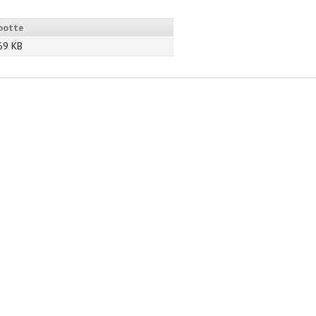
ootte
69 KB