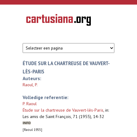
Overslaan en naar de inhoud gaan
CARTUSIANA
Geschiedenis
van de
kartuizerorde
in de
Nederlanden
ÉTUDE SUR LA CHARTREUSE DE VAUVERT-
LÈS-PARIS
Auteurs:
Raoul, P.
Volledige referentie:
P. Raoul
Étude sur la chartreuse de Vauvert-lès-Paris
,
in:
Les amis de Saint François, 71 (1955), 14-32
[Raoul 1955]