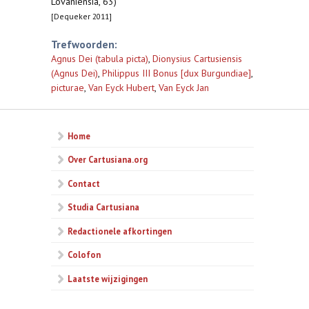
Lovaniensia, 63)
[Dequeker 2011]
Trefwoorden:
Agnus Dei (tabula picta)
,
Dionysius Cartusiensis
(Agnus Dei)
,
Philippus III Bonus [dux Burgundiae]
,
picturae
,
Van Eyck Hubert
,
Van Eyck Jan
Home
Over Cartusiana.org
Contact
Studia Cartusiana
Redactionele afkortingen
Colofon
Laatste wijzigingen