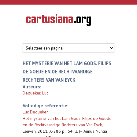
Overslaan en naar de inhoud gaan
CARTUSIANA
Geschiedenis
van de
kartuizerorde
in de
Nederlanden
HET MYSTERIE VAN HET LAM GODS. FILIPS
DE GOEDE EN DE RECHTVAARDIGE
RECHTERS VAN VAN EYCK
Auteurs:
Dequeker, Luc
Volledige referentie:
Luc Dequeker
Het mysterie van het Lam Gods. Filips de Goede
en de Rechtvaardige Rechters van Van Eyck
,
Leuven, 2011, X‐286 p., 54 ill. (= Annua Nuntia